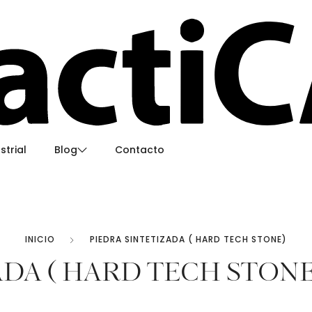
strial
Blog
Contacto
Usos creativos de la piedra sinterizada en interi
¿Como instalar piedra sinterizada como un pro
INICIO
PIEDRA SINTETIZADA ( HARD TECH STONE)
Eco-fiber
ADA ( HARD TECH STONE
Limpia tu piedra sinterizada
T)