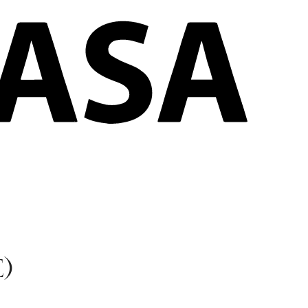
ores y exteriores
?
)