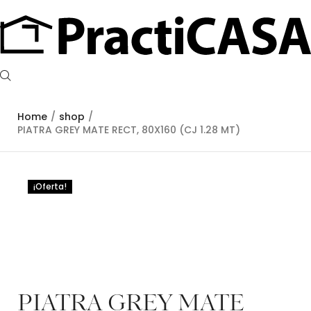
Home
/
shop
/
PIATRA GREY MATE RECT, 80X160 (CJ 1.28 MT)
¡Oferta!
PIATRA GREY MATE