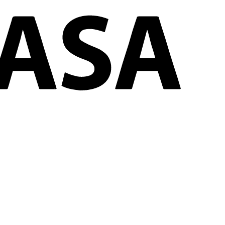
ores y exteriores
?