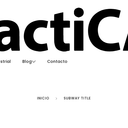
strial
Blog
Contacto
Usos creativos de la piedra sinterizada en interi
¿Como instalar piedra sinterizada como un pro
INICIO
SUBWAY TITLE
Eco-fiber
Limpia tu piedra sinterizada
T)