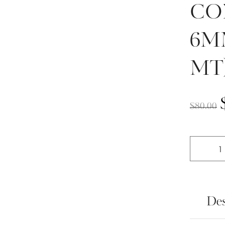
Testimonios
CO
6MM
MT
$
80.00
Des