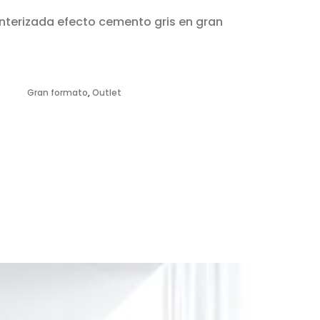
interizada efecto cemento gris en gran
s
Gran formato
,
Outlet
NEW!
¡OFERT