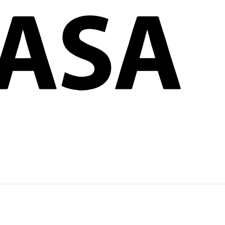
ores y exteriores
?