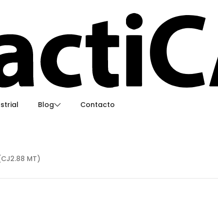
strial
Blog
Contacto
Usos creativos de la piedra sinterizada en interi
¿Como instalar piedra sinterizada como un pro
CJ2.88 MT)
Eco-fiber
Limpia tu piedra sinterizada
T)