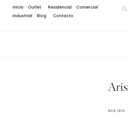
Inicio
Outlet
Residencial
Comercial
Industrial
Blog
Contacto
Gran formato
Usos creativos de la piedra sinterizada en in
Subway title
¿Como instalar piedra sinterizada como un 
Marmoleados
Eco-fiber
Piedra sintetizada ( Hard tech stone)
Limpia tu piedra sinterizada
Maderados
Testimonios
Ari
Aris Lino