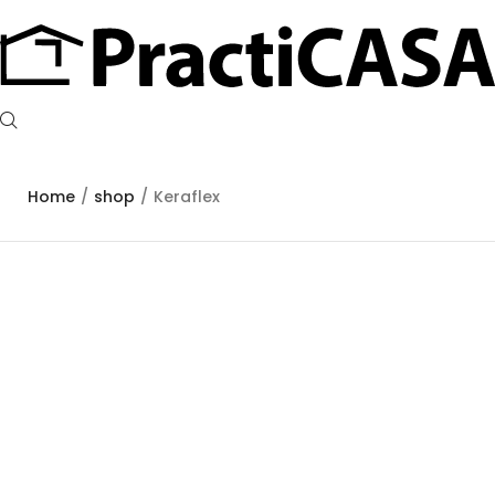
Home
/
shop
/
Keraflex