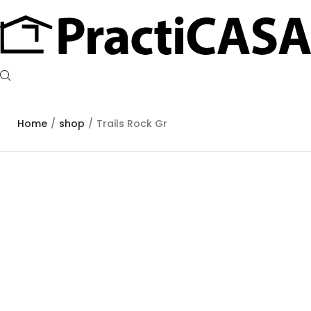
Home
/
shop
/
Trails Rock Gr