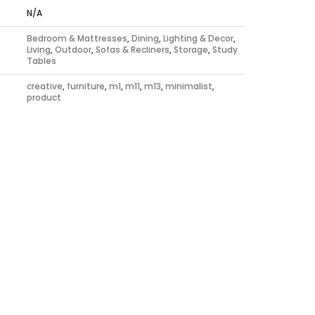
N/A
s
Bedroom & Mattresses
,
Dining
,
Lighting & Decor
,
Living
,
Outdoor
,
Sofas & Recliners
,
Storage
,
Study
Tables
creative
,
furniture
,
m1
,
m11
,
m13
,
minimalist
,
product