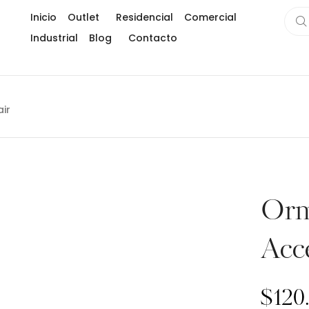
Inicio
Outlet
Residencial
Comercial
Industrial
Blog
Contacto
Gran formato
Usos creativos de la piedra sinterizada en in
Subway title
ir
¿Como instalar piedra sinterizada como un 
Marmoleados
Eco-fiber
Piedra sintetizada ( Hard tech stone)
Limpia tu piedra sinterizada
Maderados
Testimonios
Orm
Acc
$
120